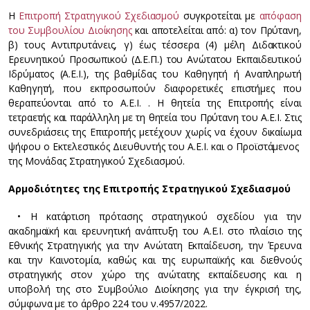
Η
Eπιτροπή Στρατηγικού Σχεδιασμού
συγκροτείται με
απόφαση
του Συμβουλίου Διοίκησης
και αποτελείται από: α) τον Πρύτανη,
β) τους Αντιπρυτάνεις, γ) έως τέσσερα (4) μέλη Διδακτικού
Ερευνητικού Προσωπικού (Δ.Ε.Π.) του Ανώτατου Εκπαιδευτικού
Ιδρύματος (Α.Ε.Ι.), της βαθμίδας του Καθηγητή ή Αναπληρωτή
Καθηγητή, που εκπροσωπούν διαφορετικές επιστήμες που
θεραπεύονται από το Α.Ε.Ι. . Η θητεία της Επιτροπής είναι
τετραετής και παράλληλη με τη θητεία του Πρύτανη του Α.Ε.Ι. Στις
συνεδριάσεις της Επιτροπής μετέχουν χωρίς να έχουν δικαίωμα
ψήφου ο Εκτελεστικός Διευθυντής του Α.Ε.Ι. και ο Προϊστάμενος
της Μονάδας Στρατηγικού Σχεδιασμού.
Αρμοδιότητες της Επιτροπής Στρατηγικού Σχεδιασμού
• Η κατάρτιση πρότασης στρατηγικού σχεδίου για την
ακαδημαϊκή και ερευνητική ανάπτυξη του Α.Ε.Ι. στο πλαίσιο της
Εθνικής Στρατηγικής για την Ανώτατη Εκπαίδευση, την Έρευνα
και την Καινοτομία, καθώς και της ευρωπαϊκής και διεθνούς
στρατηγικής στον χώρο της ανώτατης εκπαίδευσης και η
υποβολή της στο Συμβούλιο Διοίκησης για την έγκρισή της,
σύμφωνα με το άρθρο 224 του ν.4957/2022.