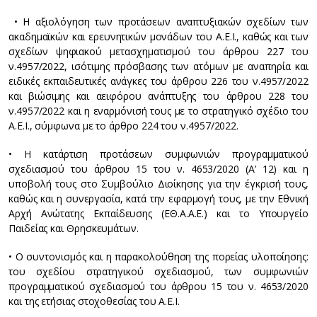
• Η αξιολόγηση των προτάσεων αναπτυξιακών σχεδίων των
ακαδημαϊκών και ερευνητικών μονάδων του Α.Ε.Ι., καθώς και των
σχεδίων ψηφιακού μετασχηματισμού του άρθρου 227 του
ν.4957/2022, ισότιμης πρόσβασης των ατόμων με αναπηρία και
ειδικές εκπαιδευτικές ανάγκες του άρθρου 226 του ν.4957/2022
και βιώσιμης και αειφόρου ανάπτυξης του άρθρου 228 του
ν.4957/2022 και η εναρμόνισή τους με το στρατηγικό σχέδιο του
Α.Ε.Ι., σύμφωνα με το άρθρο 224 του ν.4957/2022.
• Η κατάρτιση προτάσεων συμφωνιών προγραμματικού
σχεδιασμού του άρθρου 15 του ν. 4653/2020 (Α’ 12) και η
υποβολή τους στο Συμβούλιο Διοίκησης για την έγκρισή τους,
καθώς και η συνεργασία, κατά την εφαρμογή τους, με την Εθνική
Αρχή Ανώτατης Εκπαίδευσης (ΕΘ.Α.Α.Ε.) και το Υπουργείο
Παιδείας και Θρησκευμάτων.
• Ο συντονισμός και η παρακολούθηση της πορείας υλοποίησης:
του σχεδίου στρατηγικού σχεδιασμού, των συμφωνιών
προγραμματικού σχεδιασμού του άρθρου 15 του ν. 4653/2020
και της ετήσιας στοχοθεσίας του Α.Ε.Ι.