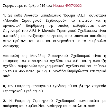
Σύμφωνα με το άρθρο 216 του
Νόμου 4957/2022
:
1.
Σε κάθε Ανώτατο Εκπαιδευτικό Ίδρυμα (Α.Ε.Ι.) συνιστάται
«Μονάδα Στρατηγικού Σχεδιασμού», το επίπεδο και η
οργανωτική διάρθρωση της οποίας καθορίζονται στον
Οργανισμό του Α.Ε.Ι. Η Μονάδα Στρατηγικού Σχεδιασμού είναι
αυτοτελής και ανεξάρτητη υπηρεσία, που υπάγεται απευθείας
στον Πρύτανη του Α.Ε.Ι. και συνεργάζεται με το Συμβούλιο
Διοίκησης.
Αποστολή της Μονάδας Στρατηγικού Σχεδιασμού είναι η
κατάρτιση του στρατηγικού σχεδίου του Α.Ε.Ι. και η σύνταξη
σχεδίων συμφωνιών προγραμματικού σχεδιασμού του άρθρου
15 του ν. 4653/2020 (Α’ 12). Η Μονάδα διαρθρώνεται εσωτερικά
από:
α)
την Επιτροπή Στρατηγικού Σχεδιασμού και
β)
την Υπηρεσία
Στρατηγικού Σχεδιασμού.
2.
Η Επιτροπή Στρατηγικού Σχεδιασμού συγκροτείται με
απόφαση του Συμβουλίου Διοίκησης και αποτελείται από: