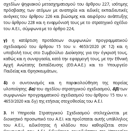
σχεδίων ψηφιακού μετασχηματισμού του άρθρου 227, ισότιμης
πρόσβασης των ατόμων με αναπηρία και ειδικές εκπαιδευτικές
ανάγκες του άρθρου 226 και βιώσιμης και αειφόρου ανάπτυξης
του άρθρου 228 και η εναρμόνισή τους με το στρατηγικό σχέδιο
του Α.Ε.Ι., σύμφωνα με το άρθρο 224,
γ)
η κατάρτιση προτάσεων συμφωνιών προγραμματικού
σχεδιασμού του άρθρου 15 του ν. 4653/2020 (Α’ 12) και η
υποβολή τους στο Συμβούλιο Διοίκησης για την έγκρισή τους,
καθώς και η συνεργασία, κατά την εφαρμογή τους, με την Εθνική
Αρχή Ανώτατης Εκπαίδευσης (ΕΘ.Α.Α.Ε.) και το Υπουργείο
Παιδείας και Θρησκευμάτων,
δ)
ο συντονισμός και η παρακολούθηση της πορείας
υλοποίησης:
δα)
του σχεδίου στρατηγικού σχεδιασμού,
δβ)
των
συμφωνιών προγραμματικού σχεδιασμού του άρθρου 15 του ν.
4653/2020 και δγ) της ετήσιας στοχοθεσίας του Α.Ε.Ι.
3.
Η Υπηρεσία Στρατηγικού Σχεδιασμού στελεχώνεται με
διοικητικό προσωπικό του Α.Ε.Ι. και προΐσταται αυτής υπάλληλος
του Α.Ε.Ι., ειδικότητας ή κλάδου που καθορίζεται στον