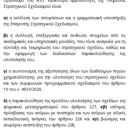
Οργανισμό του Α.Ε.Ι. Ειδικότερα αρμοδιότητες της Υπηρεσίας
Στρατηγικού Σχεδιασμού είναι:
α)
η εκτέλεση των αποφάσεων και η γραμματειακή υποστήριξη
της Επιτροπής Στρατηγικού Σχεδιασμού,
β)
η συλλογή, επεξεργασία και ανάλυση στοιχείων από τις
ακαδημαϊκές και υπηρεσιακές μονάδες, που είναι αναγκαία για τη
σύνταξη και τεκμηρίωση του στρατηγικού σχεδίου, καθώς και
την εφαρμογή των διαδικασιών παρακολούθησης της
υλοποίησής του,
γ)
ο συντονισμός της αξιοποίησης όλων των διαθέσιμων πηγών
χρηματοδότησης για την υλοποίηση του στρατηγικού σχεδίου
και των συμφωνιών προγραμματικού σχεδιασμού του άρθρου
15 του ν. 4653/2020,
δ)
η παρακολούθηση της προόδου υλοποίησης των σχεδίων: εα)
ψηφιακού μετασχηματισμού του άρθρου 227,
εβ)
ισότιμης
πρόσβασης των ατόμων με αναπηρία και των ατόμων με ειδικές
εκπαιδευτικές ανάγκες του άρθρου 226 και
εγ)
βιώσιμης και
αειφόρου ανάπτυξης του άρθρου 228,