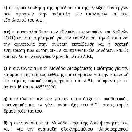
ε)
η παρακολούθηση της προόδου και της εξέλιξης των έργων
που αφορούν στην ανάπτυξη των υποδομών και του
εξοπλισμού του Α.Ε.Ι.,
στ)
η παρακολούθηση των εθνικών, ευρωπαϊκών και διεθνών
εξελίξεων στη στρατηγική για την εκπαίδευση, την έρευνα και
την καινοτομία στην ανώτατη εκπαίδευση και η σχετική
ενημέρωση των ακαδημαϊκών και ερευνητικών μονάδων, καθώς
και των λοιπών οργανικών μονάδων του Α.Ε.Ι.,
ζ)
η συνεργασία με τη Μονάδα Διασφάλισης Ποιότητας για την
κατάρτιση της ετήσιας έκθεσης επιτευγμάτων για την κατανομή
της ετήσιας τακτικής επιχορήγησης του Α.Ε.Ι., σύμφωνα με το
άρθρο 16 του ν. 4653/2020,
η)
η εκπόνηση μελετών για την υποστήριξη της ακαδημαϊκής,
ερευνητικής και εν γένει ανάπτυξης του Α.Ε.Ι. στους τομείς
δραστηριότητάς του,
θ)
η συνεργασία με τη Μονάδα Ψηφιακής Διακυβέρνησης του
Α.Ε.Ι. για την ανάπτυξη ολοκληρωμένου πληροφοριακού