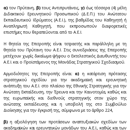
α)
τον Πρύτανη,
β)
τους Αντιπρυτάνεις,
γ)
έως τέσσερα (4) μέλη
Διδακτικού Ερευνητικού Προσωπικού (Δ.Ε.Π.) του Ανώτατου
Εκπαιδευτικού Ιδρύματος (Α.Ε.Ι.), της βαθμίδας του Καθηγητή ή
Αναπληρωτή Καθηγητή, που εκπροσωπούν διαφορετικές
επιστήμες που θεραπεύονται από το Α.Ε.Ι.
Η θητεία της Επιτροπής είναι τετραετής και παράλληλη με τη
θητεία του Πρύτανη του Α.Ε.Ι. Στις συνεδριάσεις της Επιτροπής
μετέχουν χωρίς δικαίωμα ψήφου ο Εκτελεστικός Διευθυντής του
Α.Ε.Ι. και ο Προϊστάμενος της Μονάδας Στρατηγικού Σχεδιασμού.
Αρμοδιότητες της Επιτροπής είναι:
α)
η κατάρτιση πρότασης
στρατηγικού σχεδίου για την ακαδημαϊκή και ερευνητική
ανάπτυξη του Α.Ε.Ι. στο πλαίσιο της Εθνικής Στρατηγικής για την
Ανώτατη Εκπαίδευση, την Έρευνα και την Καινοτομία, καθώς και
της ευρωπαϊκής και διεθνούς στρατηγικής στον χώρο της
ανώτατης εκπαίδευσης και η υποβολή της στο Συμβούλιο
Διοίκησης για την έγκρισή της, σύμφωνα με το άρθρο 224,
β)
η αξιολόγηση των προτάσεων αναπτυξιακών σχεδίων των
ακαδημαϊκών και ερευνητικών μονάδων του Α.Ε.Ι., καθώς και των