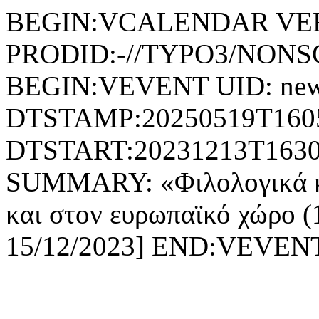
BEGIN:VCALENDAR VER
PRODID:-//TYPO3/NONSG
BEGIN:VEVENT UID: new
DTSTAMP:20250519T160
DTSTART:20231213T1630
SUMMARY: «Φιλολογικά κα
και στον ευρωπαϊκό χώρο (1
15/12/2023] END:VEVE