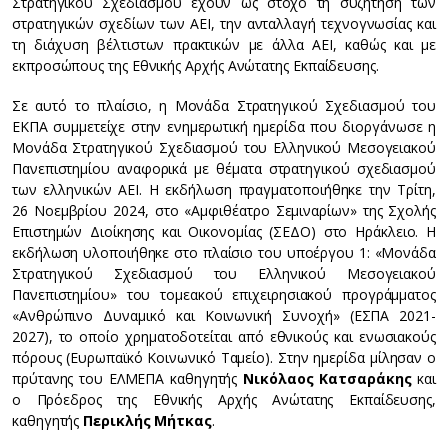
Στρατηγικού Σχεδιασμού έχουν ως στόχο τη συζήτηση των
στρατηγικών σχεδίων των ΑΕΙ, την ανταλλαγή τεχνογνωσίας και
τη διάχυση βέλτιστων πρακτικών με άλλα ΑΕΙ, καθώς και με
εκπροσώπους της Εθνικής Αρχής Ανώτατης Εκπαίδευσης.
Σε αυτό το πλαίσιο, η Μονάδα Στρατηγικού Σχεδιασμού του
ΕΚΠΑ συμμετείχε στην ενημερωτική ημερίδα που διοργάνωσε η
Μονάδα Στρατηγικού Σχεδιασμού του Ελληνικού Μεσογειακού
Πανεπιστημίου αναφορικά με θέματα στρατηγικού σχεδιασμού
των ελληνικών ΑΕΙ. Η εκδήλωση πραγματοποιήθηκε την Τρίτη,
26 Νοεμβρίου 2024, στο «Αμφιθέατρο Σεμιναρίων» της Σχολής
Επιστημών Διοίκησης και Οικονομίας (ΣΕΔΟ) στο Ηράκλειο. Η
εκδήλωση υλοποιήθηκε στο πλαίσιο του υποέργου 1: «Μονάδα
Στρατηγικού Σχεδιασμού του Ελληνικού Μεσογειακού
Πανεπιστημίου» του τομεακού επιχειρησιακού προγράμματος
«Ανθρώπινο Δυναμικό και Κοινωνική Συνοχή» (ΕΣΠΑ 2021-
2027), το οποίο χρηματοδοτείται από εθνικούς και ενωσιακούς
πόρους (Ευρωπαϊκό Κοινωνικό Ταμείο). Στην ημερίδα μίλησαν ο
πρύτανης του ΕΛΜΕΠΑ καθηγητής
Νικόλαος Κατσαράκης
και
ο Πρόεδρος της Εθνικής Αρχής Ανώτατης Εκπαίδευσης,
καθηγητής
Περικλής Μήτκας
.