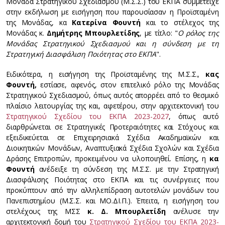
Μονάδα Στρατηγικού Σχεδιασμού (Μ.Σ.Σ.) του ΕΚΠΑ συμμετείχε
στην εκδήλωση με εισήγηση που παρουσίασαν η Προϊσταμένη
της Μονάδας, κα
Κατερίνα Φουντή
και το στέλεχος της
Μονάδας κ.
Δημήτρης Μπουρλετίδης
, με τίτλο: "
Ο ρόλος της
Μονάδας Στρατηγικού Σχεδιασμού και η σύνδεση με τη
Στρατηγική Διασφάλιση Ποιότητας στο ΕΚΠΑ
".
Ειδικότερα, η εισήγηση της Προϊσταμένης της Μ.Σ.Σ.,
κας
Φουντή,
εστίασε, αφενός, στον επιτελικό ρόλο της Μονάδας
Στρατηγικού Σχεδιασμού, όπως αυτός απορρέει από το θεσμικό
πλαίσιο λειτουργίας της και, αφετέρου, στην αρχιτεκτονική του
Στρατηγικού Σχεδίου του ΕΚΠΑ 2023-2027
, όπως αυτό
διαρθρώνεται σε Στρατηγικές Προτεραιότητες και Στόχους και
εξειδικεύεται σε Επιχειρησιακά Σχέδια Ακαδημαϊκών και
Διοικητικών Μονάδων, Αναπτυξιακά Σχέδια Σχολών και Σχέδια
Δράσης Επιτροπών, προκειμένου να υλοποιηθεί. Επίσης, η
κα
Φουντή
ανέδειξε τη σύνδεση της Μ.Σ.Σ. με την Στρατηγική
Διασφάλισης Ποιότητας στο ΕΚΠΑ και τις συνέργειες που
προκύπτουν από την αλληλεπίδραση αυτοτελών μονάδων του
Πανεπιστημίου (Μ.Σ.Σ. και ΜΟ.ΔΙ.Π.). Έπειτα, η εισήγηση του
στελέχους της ΜΣΣ
κ. Δ. Μπουρλετίδη
ανέλυσε την
αρχιτεκτονική δομή του
Στρατηγικού Σχεδίου του ΕΚΠΑ 2023-