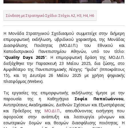
Σύνδεση με Στρατηγικό Σχέδιο: Στόχοι Α2, Η3, Η4, Η6
Η Μονάδα Στρατηγικού Σχεδιασμού συμμετείχε στην διήμερη
επιμορφωτική εκδήλωση, υβριδικού χαρακτήρα, της Μονάδας
Διασφάλισης Ποιότητας (ΜΟ.ΔΙ.Π.) του Εθνικού και
Καποδιστριακού Πανεπιστημίου Αθηνών, υπό τον τίτλο:
"
Quality Days 2025
". Η επιμορφωτική δράση της ΜΟ.ΔΙ.Π.
διεξάχθηκε την Παρασκευή 23 Μαΐου 2025, δια ζώσης, στο
Αμφιθέατρο της Πανεπιστημιακής Λέσχης: "Ίριδα" (Ιπποκράτους
15), και τη Δευτέρα 26 Μαΐου 2025 με χρήση ψηφιακής
πλατφόρμας (Webex).
Τις εργασίες της επιμορφωτικής εκδήλωσης τίμησε με την
παρουσία της η Καθηγήτρια
Σοφία Παπαϊωάννου
,
Αντιπρύτανις Ακαδημαϊκών, Διεθνών Σχέσεων και Εξωστρέφειας
και Πρόεδρος της
ΜΟ.ΔΙ.Π.
, απευθύνοντας εισήγηση που
αφορούσε στην ανάπτυξη και λειτουργία μόνιμων και
εσωτερικών δομών και θεσμών διασφάλισης ποιότητας. Η