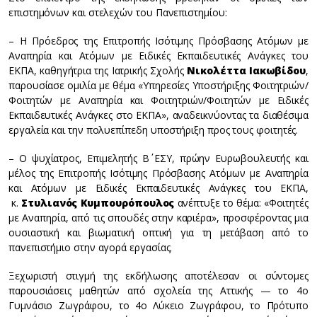
επιστημόνων και στελεχών του Πανεπιστημίου:
– Η Πρόεδρος της Επιτροπής Ισότιμης Πρόσβασης Ατόμων με
Αναπηρία και Ατόμων με Ειδικές Εκπαιδευτικές Ανάγκες του
ΕΚΠΑ, καθηγήτρια της Ιατρικής Σχολής
Νικολέττα Ιακωβίδου
,
παρουσίασε ομιλία με θέμα «Υπηρεσίες Υποστήριξης Φοιτητριών/
Φοιτητών με Αναπηρία και Φοιτητριών/Φοιτητών με Ειδικές
Εκπαιδευτικές Ανάγκες στο ΕΚΠΑ», αναδεικνύοντας τα διαθέσιμα
εργαλεία και την πολυεπίπεδη υποστήριξη προς τους φοιτητές.
– Ο ψυχίατρος, Επιμελητής Β΄ ΕΣΥ, πρώην Ευρωβουλευτής και
μέλος της Επιτροπής Ισότιμης Πρόσβασης Ατόμων με Αναπηρία
και Ατόμων με Ειδικές Εκπαιδευτικές Ανάγκες του ΕΚΠΑ,
κ.
Στυλιανός Κυμπουρόπουλος
ανέπτυξε το θέμα: «Φοιτητές
με Αναπηρία, από τις σπουδές στην καριέρα», προσφέροντας μια
ουσιαστική και βιωματική οπτική για τη μετάβαση από το
πανεπιστήμιο στην αγορά εργασίας.
Ξεχωριστή στιγμή της εκδήλωσης αποτέλεσαν οι σύντομες
παρουσιάσεις μαθητών από σχολεία της Αττικής — το 4ο
Γυμνάσιο Ζωγράφου, το 4ο Λύκειο Ζωγράφου, το Πρότυπο