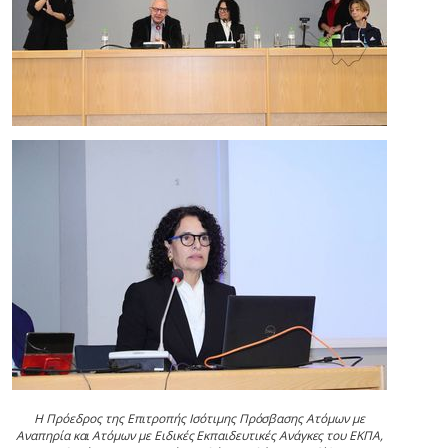
Η Πρόεδρος της Επιτροπής Ισότιμης Πρόσβασης Ατόμων με
Αναπηρία και Ατόμων με Ειδικές Εκπαιδευτικές Ανάγκες του ΕΚΠΑ,