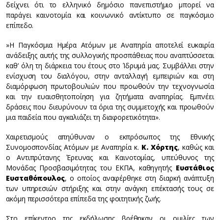
δείχνει ότι το ελληνικό δημόσιο πανεπιστήμιο μπορεί να
παράγει καινοτομία και κοινωνικό αντίκτυπο σε παγκόσμιο
επίπεδο.
»Η Παγκόσμια Ημέρα Ατόμων με Αναπηρία αποτελεί ευκαιρία
ανάδειξης αυτής της συλλογικής προσπάθειας που αναπτύσσεται
καθ’ όλη τη διάρκεια του έτους στο Ίδρυμά μας. Συμβάλλει στην
ενίσχυση του διαλόγου, στην ανταλλαγή εμπειριών και στη
διαμόρφωση πρωτοβουλιών που προωθούν την τεχνογνωσία
και την ευαισθητοποίηση για ζητήματα αναπηρίας. Εμπνέει
δράσεις που διευρύνουν τα όρια της συμμετοχής και προωθούν
μια παιδεία που αγκαλιάζει τη διαφορετικότητα».
Χαιρετισμούς απηύθυναν o εκπρόσωπος της Εθνικής
Συνομοσπονδίας Ατόμων με Αναπηρία κ.
Κ. Χόρτης
, καθώς και
ο Αντιπρύτανης Έρευνας και Καινοτομίας, υπεύθυνος της
Μονάδας Προσβασιμότητας του ΕΚΠΑ, καθηγητής
Ευστάθιος
Ευσταθόπουλος
, ο οποίος αναφέρθηκε στη διαρκή ανάπτυξη
των υπηρεσιών στήριξης και στην ανάγκη επέκτασής τους σε
ακόμη περισσότερα επίπεδα της φοιτητικής ζωής.
Στο επίκεντρο της εκδήλωσης βρέθηκαν οι ομιλίες των