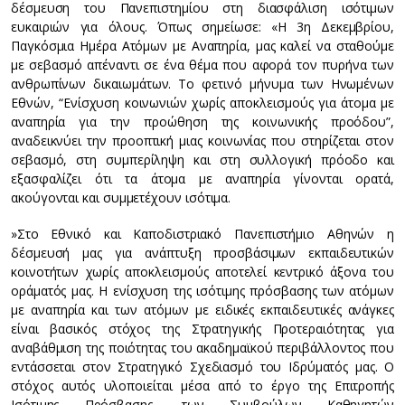
δέσμευση του Πανεπιστημίου στη διασφάλιση ισότιμων
ευκαιριών για όλους. Όπως σημείωσε: «Η 3η Δεκεμβρίου,
Παγκόσμια Ημέρα Ατόμων με Αναπηρία, μας καλεί να σταθούμε
με σεβασμό απέναντι σε ένα θέμα που αφορά τον πυρήνα των
ανθρωπίνων δικαιωμάτων. Το φετινό μήνυμα των Ηνωμένων
Εθνών, “Ενίσχυση κοινωνιών χωρίς αποκλεισμούς για άτομα με
αναπηρία για την προώθηση της κοινωνικής προόδου”,
αναδεικνύει την προοπτική μιας κοινωνίας που στηρίζεται στον
σεβασμό, στη συμπερίληψη και στη συλλογική πρόοδο και
εξασφαλίζει ότι τα άτομα με αναπηρία γίνονται ορατά,
ακούγονται και συμμετέχουν ισότιμα.
»Στο Εθνικό και Καποδιστριακό Πανεπιστήμιο Αθηνών η
δέσμευσή μας για ανάπτυξη προσβάσιμων εκπαιδευτικών
κοινοτήτων χωρίς αποκλεισμούς αποτελεί κεντρικό άξονα του
οράματός μας. Η ενίσχυση της ισότιμης πρόσβασης των ατόμων
με αναπηρία και των ατόμων με ειδικές εκπαιδευτικές ανάγκες
είναι βασικός στόχος της Στρατηγικής Προτεραιότητας για
αναβάθμιση της ποιότητας του ακαδημαϊκού περιβάλλοντος που
εντάσσεται στον Στρατηγικό Σχεδιασμό του Ιδρύματός μας. Ο
στόχος αυτός υλοποιείται μέσα από το έργο της Επιτροπής
Ισότιμης Πρόσβασης, των Συμβούλων Καθηγητών